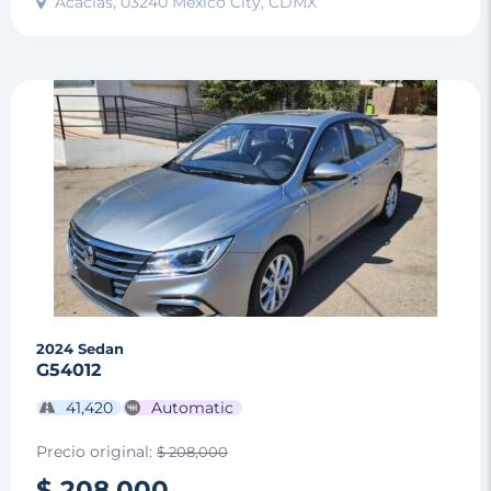
Acacias, 03240 Mexico City, CDMX
2024
Sedan
G54012
41,420
Automatic
Precio original:
$ 208,000
$ 208,000