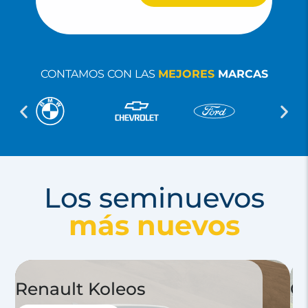
CONTAMOS CON LAS
MEJORES
MARCAS
Los seminuevos
más nuevos
Renault Koleos
C