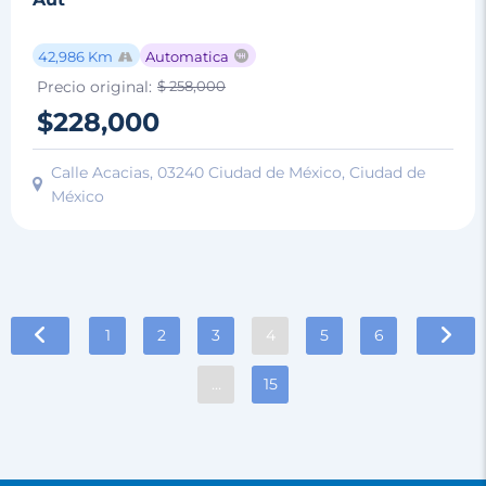
42,986 Km
Automatica
Precio original:
$ 258,000
$228,000
Calle Acacias, 03240 Ciudad de México, Ciudad de
México
1
2
3
4
5
6
…
15